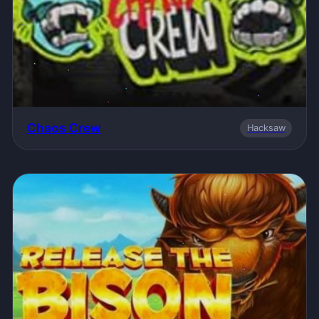
Chaos Crew
Hacksaw