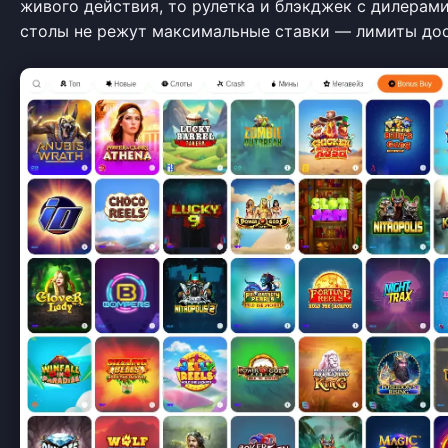
живого действия, то рулетка и блэкджек с дилерами
столы не режут максимальные ставки — лимиты до