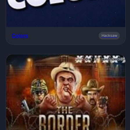
Colors
Hacksaw