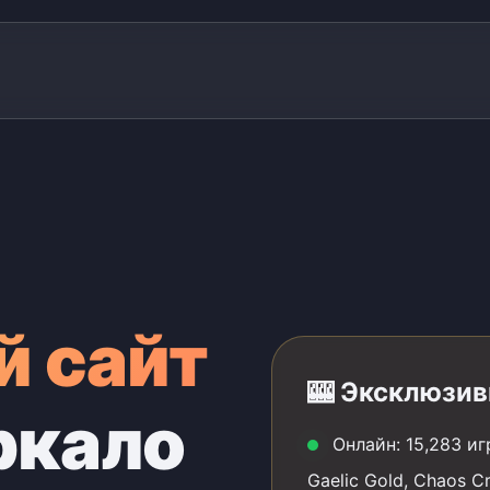
 сайт
🎰 Эксклюзи
ркало
Онлайн: 15,283 иг
Gaelic Gold, Chaos C