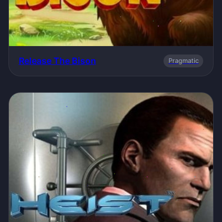
Release The Bison
Pragmatic