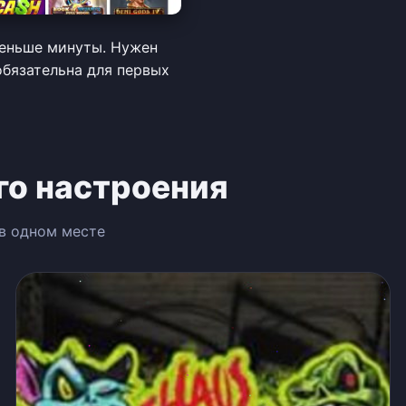
меньше минуты. Нужен
обязательна для первых
го настроения
 в одном месте