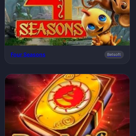
Four Seasons
Betsoft