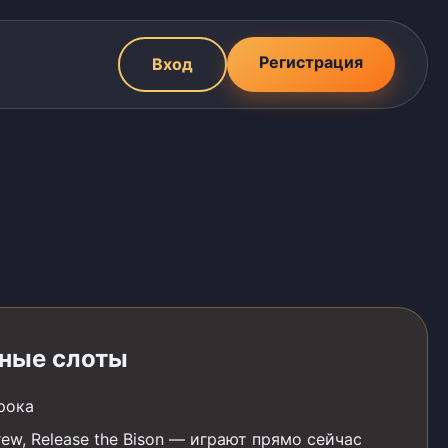
Регистрация
Вход
вные слоты
рока
rew, Release the Bison — играют прямо сейчас